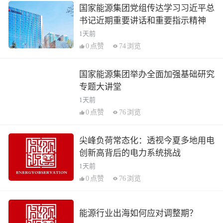
国家能源集团党组传达学习习近平总
书记近期重要讲话和重要指示精神
1天前
0
点赞
74
浏览
国家能源集团举办全面加强基础研究
专题大讲堂
1天前
0
点赞
76
浏览
尖峰负荷常态化：透视今夏多地用电
创新高背后的电力系统挑战
1天前
0
点赞
76
浏览
能源行业出海如何应对调整期？