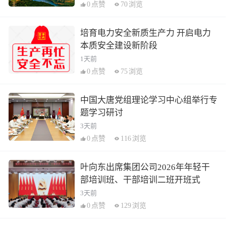
0
点赞
70
浏览
培育电力安全新质生产力 开启电力
本质安全建设新阶段
1天前
0
点赞
75
浏览
中国大唐党组理论学习中心组举行专
题学习研讨
3天前
0
点赞
116
浏览
叶向东出席集团公司2026年年轻干
部培训班、干部培训二班开班式
3天前
0
点赞
129
浏览