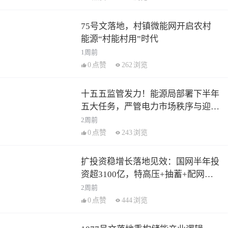
75号文落地，村镇微能网开启农村
能源“村能村用”时代
1周前
0
点赞
262
浏览
十五五监管发力！能源局部署下半年
五大任务，严管电力市场秩序与迎峰
度夏保供
2周前
0
点赞
243
浏览
扩投资稳增长落地见效：国网半年投
资超3100亿，特高压+抽蓄+配网多
点发力
2周前
0
点赞
444
浏览