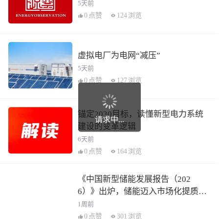
5天前
0
点赞
124
浏览
虚拟电厂为电网“减压”
5天前
0
点赞
127
浏览
锚定2030目标，读懂新型电力系统
请求中...
建设的变革逻辑
6天前
0
点赞
164
浏览
《中国新型储能发展报告（202
6）》出炉，储能迈入市场化提质新
阶段
1周前
0
点赞
301
浏览