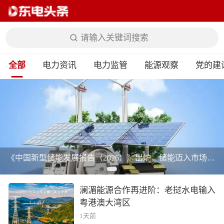
请输入关键词搜索
全部
电力资讯
电力监管
能源观察
党的建
《中国新型储能发展报告（2026）》出炉，储能迈入市场化提质新阶段
澜湄能源合作再进阶：老挝水电输入
粤港澳大湾区
1天前