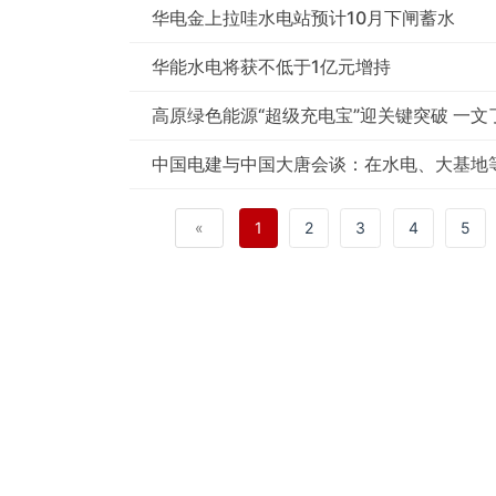
华电金上拉哇水电站预计10月下闸蓄水
华能水电将获不低于1亿元增持
高原绿色能源“超级充电宝”迎关键突破 一文
中国电建与中国大唐会谈：在水电、大基地
«
1
2
3
4
5