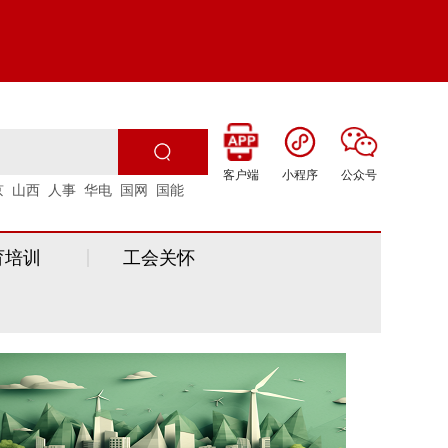
客户端
小程序
公众号
京
山西
人事
华电
国网
国能
育培训
工会关怀