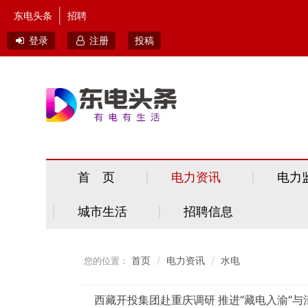
东电头条
招聘
登录
注册
投稿
首 页
电力资讯
电力
城市生活
招聘信息
首页
电力资讯
水电
您的位置：
西藏开投集团赴重庆调研 推进“藏电入渝”