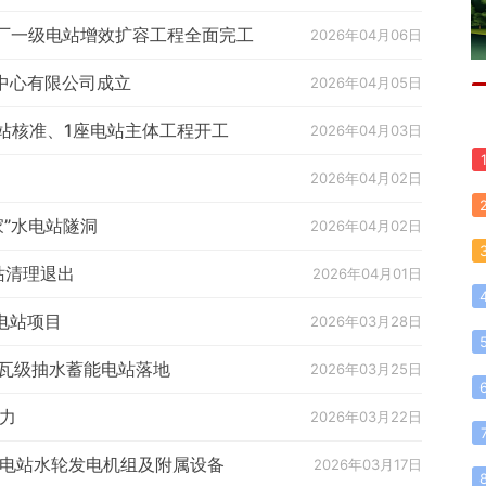
电厂一级电站增效扩容工程全面完工
2026年04月06日
中心有限公司成立
2026年04月05日
站核准、1座电站主体工程开工
2026年04月03日
2026年04月02日
家”水电站隧洞
2026年04月02日
站清理退出
2026年04月01日
电站项目
2026年03月28日
千瓦级抽水蓄能电站落地
2026年03月25日
潜力
2026年03月22日
水电站水轮发电机组及附属设备
2026年03月17日