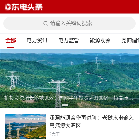
请输入关键词搜索
全部
电力资讯
电力监管
能源观察
党的建
扩投资稳增长落地见效：国网半年投资超3100亿，特高压+抽蓄+配网多点发力
澜湄能源合作再进阶：老挝水电输入
粤港澳大湾区
2天前