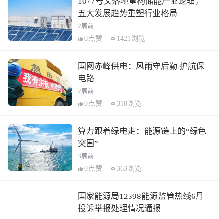
1077号文落地重构储能产业逻辑，
五大发展趋势重塑行业格局
2周前
0
点赞
1421
浏览
国网赤峰供电：风雨守后勤 护航保
电路
2周前
0
点赞
318
浏览
算力跟着绿电走：能源链上的“绿色
突围”
3周前
0
点赞
363
浏览
国家能源局12398能源监管热线6月
投诉举报处理情况通报