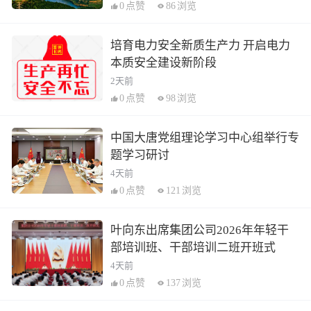
0
点赞
86
浏览
培育电力安全新质生产力 开启电力
本质安全建设新阶段
2天前
0
点赞
98
浏览
中国大唐党组理论学习中心组举行专
题学习研讨
4天前
0
点赞
121
浏览
叶向东出席集团公司2026年年轻干
部培训班、干部培训二班开班式
4天前
0
点赞
137
浏览