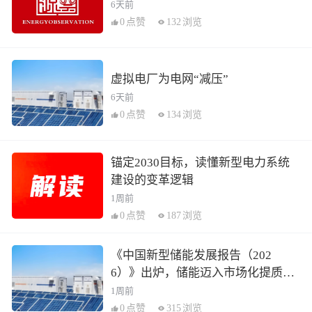
6天前
0
点赞
132
浏览
虚拟电厂为电网“减压”
6天前
0
点赞
134
浏览
锚定2030目标，读懂新型电力系统
建设的变革逻辑
1周前
0
点赞
187
浏览
《中国新型储能发展报告（202
6）》出炉，储能迈入市场化提质新
阶段
1周前
0
点赞
315
浏览