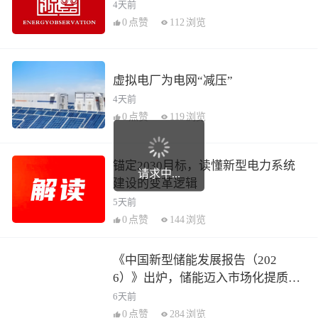
4天前
0
点赞
112
浏览
虚拟电厂为电网“减压”
4天前
0
点赞
119
浏览
锚定2030目标，读懂新型电力系统
请求中...
建设的变革逻辑
5天前
0
点赞
144
浏览
《中国新型储能发展报告（202
6）》出炉，储能迈入市场化提质新
阶段
6天前
0
点赞
284
浏览