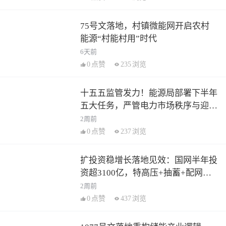
75号文落地，村镇微能网开启农村
能源“村能村用”时代
6天前
0
点赞
235
浏览
十五五监管发力！能源局部署下半年
五大任务，严管电力市场秩序与迎峰
度夏保供
2周前
0
点赞
237
浏览
扩投资稳增长落地见效：国网半年投
资超3100亿，特高压+抽蓄+配网多
点发力
2周前
0
点赞
437
浏览