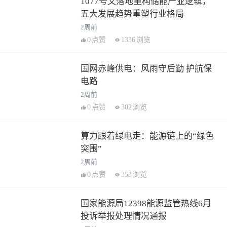
1077号文落地重构储能产业逻辑，
五大发展趋势重塑行业格局
2周前
0
点赞
1336
浏览
国网赤峰供电：风雨守后勤 护航保
电路
2周前
0
点赞
302
浏览
算力跟着绿电走：能源链上的“绿色
突围”
2周前
0
点赞
353
浏览
国家能源局12398能源监管热线6月
投诉举报处理情况通报