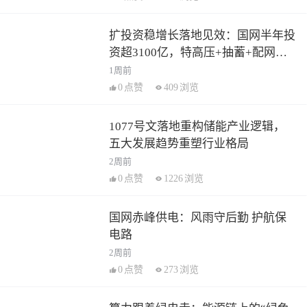
扩投资稳增长落地见效：国网半年投
资超3100亿，特高压+抽蓄+配网多
点发力
1周前
0
点赞
409
浏览
1077号文落地重构储能产业逻辑，
五大发展趋势重塑行业格局
2周前
0
点赞
1226
浏览
国网赤峰供电：风雨守后勤 护航保
电路
2周前
0
点赞
273
浏览