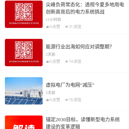
尖峰负荷常态化：透视今夏多地用电
创新高背后的电力系统挑战
11小时前
0
点赞
31
浏览
能源行业出海如何应对调整期？
2天前
0
点赞
74
浏览
虚拟电厂为电网“减压”
2天前
0
点赞
76
浏览
锚定2030目标，读懂新型电力系统
建设的变革逻辑