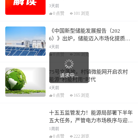
3天前
0
点赞
101
浏览
《中国新型储能发展报告（202
6）》出炉，储能迈入市场化提质新
阶段
4天前
0
点赞
206
浏览
75号文落地，村镇微能网开启农村
请求中...
能源“村能村用”时代
4天前
0
点赞
165
浏览
十五五监管发力！能源局部署下半年
五大任务，严管电力市场秩序与迎峰
度夏保供
1周前
0
点赞
222
浏览