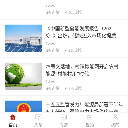
3天前
0
点赞
105
浏览
《中国新型储能发展报告（202
6）》出炉，储能迈入市场化提质新
阶段
4天前
0
点赞
218
浏览
75号文落地，村镇微能网开启农村
能源“村能村用”时代
4天前
0
点赞
170
浏览
十五五监管发力！能源局部署下半年
五大任务，严管电力市场秩序与迎峰
度夏保供
1周前
首页
头条
专题
视频
我的
0
点赞
225
浏览