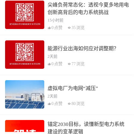
尖峰负荷常态化：透视今夏多地用电
创新高背后的电力系统挑战
15小时前
0
点赞
35
浏览
能源行业出海如何应对调整期？
2天前
0
点赞
77
浏览
虚拟电厂为电网“减压”
2天前
0
点赞
80
浏览
锚定2030目标，读懂新型电力系统
建设的变革逻辑