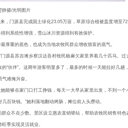
雯静摄/光明图片
，门源县完成国土绿化23.05万亩，草原综合植被盖度增至72.
力得到系统性增强，雪山冰川资源得到有效保护。
游最厚重的底色，也成为当地农牧民群众增收致富的底气。
”门源县苏吉滩乡察汉达吾村牧民杨麻欠家里养着几十匹马。过
的“伙伴”。这两年游客明显多了，最多的时候一天能拉好几趟，
语气难掩兴奋。
让她能够在家门口打工挣钱，每天一大早从家里出发，不到一个
好几百块钱。”她利落地翻动烤肠，摊位前人头攒动。
的群众不在少数。景区设立惠农直销驿站，帮助农牧民销售特色
旅游旺季实现灵活就业。