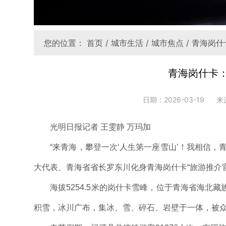
您的位置：
首页
/
城市生活
/
城市焦点
/ 青海岗
青海岗什卡
日期：2026-03-19
来
光明日报记者 王雯静 万玛加
“来青海，攀登一次‘人生第一座雪山’！我相信
大代表、青海省省长罗东川化身青海岗什卡“旅游推介
海拔5254.5米的岗什卡雪峰，位于青海省海
积雪，冰川广布，集冰、雪、碎石、岩壁于一体，被众