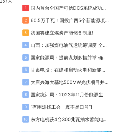
157人
国内首台全国产可信DCS系统成功投运!
1
60.5万千瓦！国投广西5个新能源项目全部取得核准/备案!
2
我国将建立煤炭产能储备制度!
3
山西：加强煤电油气运统筹调度 全力做好能源保障和保暖保供工作!
4
国家能源局：提前谋划多措并举 确保迎峰度冬煤电气稳定供应!
5
甘肃电投：在建和启动火电和新能源项目规模11GW 总资产达880亿元!
6
大唐兴海大基地500MW光伏项目并网!
7
国家统计局：2023年11月份能源生产情况!
8
“有困难找工会，真不是口号”!
9
东方电机获4台300兆瓦抽水蓄能电站机组订单!
10