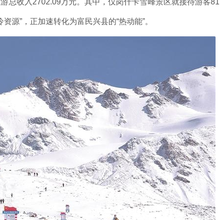
游总收入2702.09万元。其中，仅岗什卡雪峰景区就接待游客81
冷资源”，正加速转化为富民兴县的“热动能”。