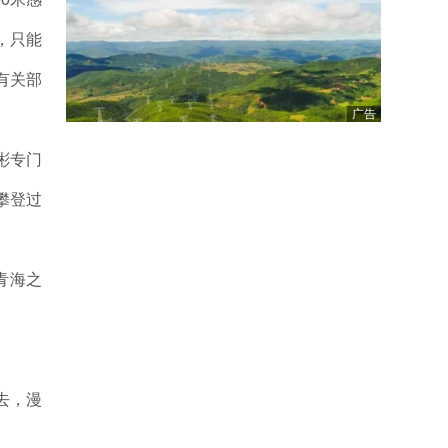
，只能
有关部
广告
彬专门
攀登过
青海之
去，漫