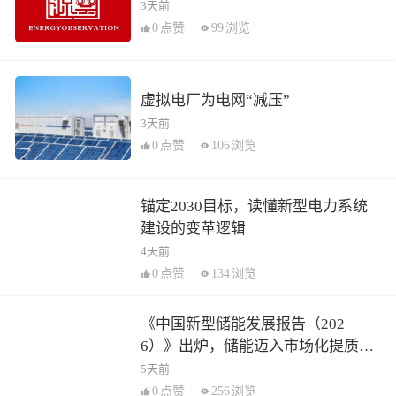
3天前
0
点赞
99
浏览
虚拟电厂为电网“减压”
3天前
0
点赞
106
浏览
锚定2030目标，读懂新型电力系统
建设的变革逻辑
4天前
0
点赞
134
浏览
《中国新型储能发展报告（202
6）》出炉，储能迈入市场化提质新
阶段
5天前
0
点赞
256
浏览