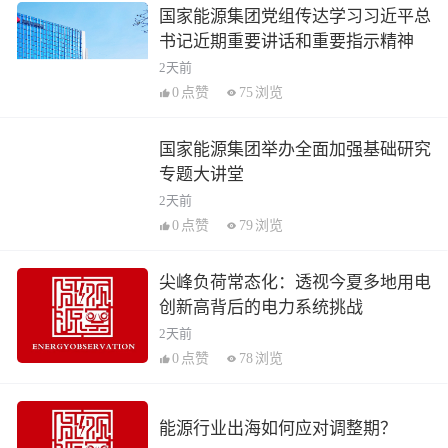
国家能源集团党组传达学习习近平总
书记近期重要讲话和重要指示精神
2天前
0
点赞
75
浏览
国家能源集团举办全面加强基础研究
专题大讲堂
2天前
0
点赞
79
浏览
尖峰负荷常态化：透视今夏多地用电
创新高背后的电力系统挑战
2天前
0
点赞
78
浏览
能源行业出海如何应对调整期？